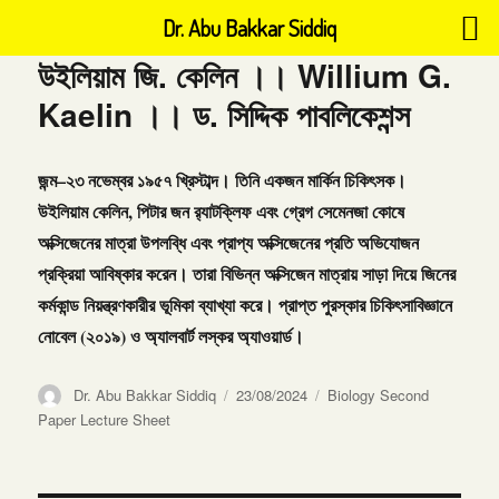
Dr. Abu Bakkar Siddiq
উইলিয়াম জি. কেলিন ।। Willium G.
Kaelin ।। ড. সিদ্দিক পাবলিকেশন্স
জন্ম
–
২৩
নভেম্বর
১৯৫৭
খ্রিস্টাব্দ।
তিনি
একজন
মার্কিন
চিকিৎসক।
উইলিয়াম
কেলিন
,
পিটার
জন
র‌্যাটক্লিফ
এবং
গ্রেগ
সেমেনজা
কোষে
অক্সিজেনের
মাত্রা
উপলব্ধি
এবং
প্রাপ্য
অক্সিজেনের
প্রতি
অভিযোজন
প্রক্রিয়া
আবিষ্কার
করেন।
তারা
বিভিন্ন
অক্সিজেন
মাত্রায়
সাড়া
দিয়ে
জিনের
কর্মকান্ড
নিয়ন্ত্রণকারীর
ভূমিকা
ব্যাখ্যা
করে।
প্রাপ্ত
পুরস্কার
চিকিৎসাবিজ্ঞানে
নোবেল
(
২০১৯
)
ও
অ্যালবার্ট
লস্কর
অ্যাওয়ার্ড।
Author
Posted
Categories
Dr. Abu Bakkar Siddiq
23/08/2024
Biology Second
on
Paper Lecture Sheet