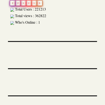
2
2
1
2
1
3
Total Users : 221213
Total views : 362822
Who's Online : 1