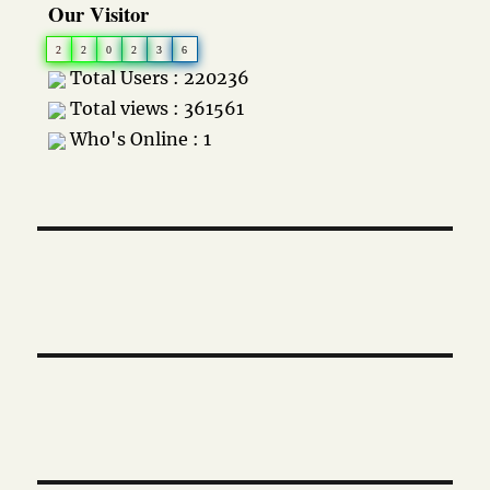
Our Visitor
2
2
0
2
3
6
Total Users : 220236
Total views : 361561
Who's Online : 1