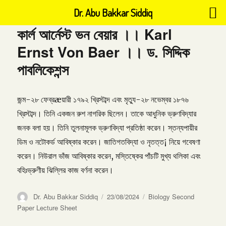
Dr. Abu Bakkar Siddiq
কার্ল আর্নেস্ট ভন বেয়ার ।। Karl
Ernst Von Baer ।। ড. সিদ্দিক
পাবলিকেশন্স
জন্ম-২৮ ফেব্রæয়ারী ১৭৯২ খ্রিস্টাব্দ এবং মৃত্যু-২৮ নভেম্বর ১৮৭৬
খ্রিস্টাব্দ। তিনি একজন রুশ নাগরিক ছিলেন। তাকে আধুনিক ভ্রুণবিদ্যার
জনক বলা হয়। তিনি তুলনামূলক ভ্রুণবিদ্যা প্রতিষ্ঠা করেন। স্তন্যপায়ীর
ডিম ও নটোকর্ড আবিষ্কার করেন। জাতিগতবিদ্যা ও নৃতত্ত¡ নিয়ে গবেষণা
করেন। নিউরাল ভাঁজ আবিষ্কার করেন, মস্তিষ্কের পাঁচটি মুখ্য থলিকা এবং
বহিঃভ্রুণীয় ঝিল্লির কাজ বর্ণনা করেন।
Author
Posted
Categories
Dr. Abu Bakkar Siddiq
23/08/2024
Biology Second
on
Paper Lecture Sheet