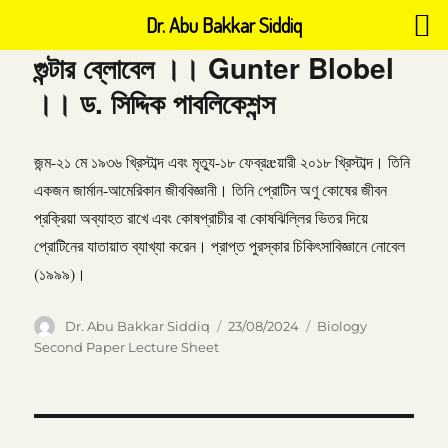
Dr. Abu Bakkar Siddiq
গুন্টার ব্লোবেল ।। Gunter Blobel
।। ড. সিদ্দিক পাবলিকেশন্স
জন্ম-২১ মে ১৯৩৬ খ্রিস্টাব্দ এবং মৃত্যু-১৮ ফেব্রæয়ারী ২০১৮ খ্রিস্টাব্দ। তিনি
একজন জার্মান-আমেরিকান জীববিজ্ঞানী। তিনি প্রোটিন অণু কোষের জীবন
প্রক্রিয়া অব্যাহত রাখে এবং কোষপ্রাচীর বা কোষঝিল্লির ভিতর দিয়ে
প্রোটিনের যাতায়াত ব্যাখ্যা করেন। প্রাপ্ত পুরস্কার চিকিৎসাবিজ্ঞানে নোবেল
(১৯৯৯)।
Author
Posted
Categories
Dr. Abu Bakkar Siddiq
23/08/2024
Biology
on
Second Paper Lecture Sheet