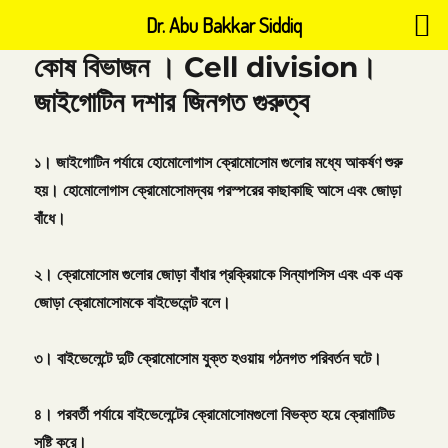
Dr. Abu Bakkar Siddiq
কোষ বিভাজন । Cell division।
জাইগোটিন দশার জিনগত গুরুত্ব
১।
জাইগোটিন
পর্যায়ে
হোমোলোগাস
ক্রোমোসোম
গুলোর
মধ্যে
আকর্ষণ
শুরু
হয়।
হোমোলোগাস
ক্রোমোসোমদ্বয়
পরস্পরের
কাছাকাছি
আসে
এবং
জোড়া
বাঁধে।
২।
ক্রোমোসোম
গুলোর
জোড়া
বাঁধার
প্রক্রিয়াকে
সিন্যাপসিস
এবং
এক
এক
জোড়া
ক্রোমোসোমকে
বাইভেলেন্ট
বলে।
৩।
বাইভেলেন্টে
দুটি
ক্রোমোসোম
যুক্ত
হওয়ায়
গঠনগত
পরিবর্তন
ঘটে।
৪।
পরবর্তী
পর্যায়ে
বাইভেলেন্টের
ক্রোমোসোমগুলো
বিভক্ত
হয়ে
ক্রোমাটিড
সৃষ্টি
করে।