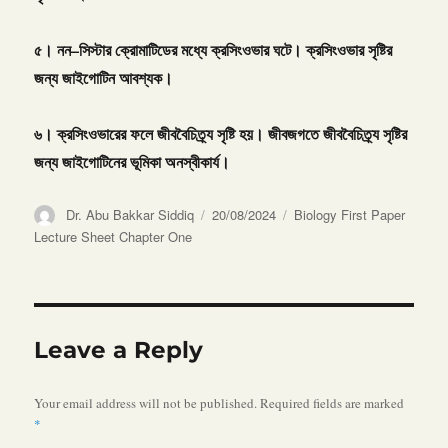
৫।
নন
–
সিস্টার
ক্রোমাটিডের
মধ্যে
ক্রসিংওভার
ঘটে।
ক্রসিংওভার
সৃষ্টির
জন্য
জাইগোটিন
আবশ্যক।
৬।
ক্রসিংওভারের
ফলে
জীববৈচিত্র্য
সৃষ্টি
হয়।
জীবজগতে
জীববৈচিত্র্য
সৃষ্টির
জন্য
জাইগোটিনের
ভূমিকা
অনস্বীকার্য।
Author
Posted
Categories
Dr. Abu Bakkar Siddiq
20/08/2024
Biology First Paper
on
Lecture Sheet Chapter One
Leave a Reply
Your email address will not be published.
Required fields are marked
*