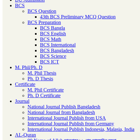
BCS
BCS Question
43th BCS Preliminary MCQ Question
BCS Preparation
BCS Bangla
BCS English
BCS Math
BCS International
BCS Bangladesh
BCS Science
BCS ICT
M. Phil/Ph. D
M. Phil Thesis
Ph. D Thesis
Certificate
M. Phil Certificate
Ph. D Certificate
Journal
National Journal Publish Bangladesh
National Journal from Bangladesh
International Journal Publish from USA
International Journal Publish from Germany
International Journal Publish Indonesia, Malasia, India
AL-Quran