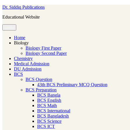
Skip
Dr. Siddiq Publications
to
Educational Website
content
Menu
Home
Biology
Biology First Paper
Biology Second Paper
Chemistry
Medical Admission
DU Admission
BCS
BCS Question
43th BCS Preliminary MCQ Question
BCS Preparation
BCS Bangla
BCS English
BCS Math
BCS International
BCS Bangladesh
BCS Science
BCS ICT