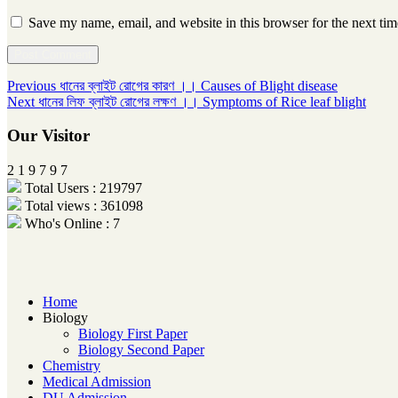
Save my name, email, and website in this browser for the next ti
Post
Previous
Previous
ধানের ব্লাইট রোগের কারণ ।। Causes of Blight disease
Next
post:
Next
ধানের লিফ ব্লাইট রোগের লক্ষণ ।। ‍Symptoms of Rice leaf blight
navigation
post:
Our Visitor
2
1
9
7
9
7
Total Users : 219797
Total views : 361098
Who's Online : 7
Home
Biology
Biology First Paper
Biology Second Paper
Chemistry
Medical Admission
DU Admission