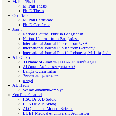
M. Phil/Ph. D
M. Phil Thesis
Ph. D Thesis
Certificate
M. Phil Certificate
Ph. D Certificate
Journal
National Journal Publish Bangladesh
National Journal from Bangladesh
International Journal Publish from USA
International Journal Publish from Germany
International Journal Publish Indonesia, Malasia, India
AL-Quran
99 Name of Allah আল্লাহর ৯৯ নাম আসমাউল হুসনা
Al Quran Arabic আল কুরআন আরবি
Bangla Quran Tafsir
শিশুতোষ আল কুরআনের গল্প
গুলিস্তাঁ
AL-Hadis
Seerate-khatimul-ambiya
YouTube Channel
HSC Dr. A B Siddiq
BCS Dr. A B Siddiq
Al-Quran and Modern Science
BUET Medical & University Admission