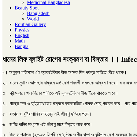
Medicinal Bangladesh
Beauty Spot
Bangladesh
World
Roufian Gallery
Physics
English
Math
Bangla
ধানের লিফ ব্লাইট রোগের সংক্রমণ বা বিস্তার ।। Inf
১। অনুকূল পরিবেশে এই ব্যাকটেরিয়ার বীজ অনেক দিন পর্যন্ত মাটিতে বেঁচে থাকে।
২। ধানের মুথা ও আগাছার মাধ্যমে এই রোগ পরবর্তী ফসলকে আক্রমণ করে। ঘাস এবং বন্য
৩। গ্রীষ্মকালে খাল-বিলের পানিতে এই ব্যাকটেরিয়ার বীজ টিকে থাকতে পারে।
৪। গাছের ক্ষত ও হাইডাথোডের মাধ্যমে ব্যাকটেরিয়া পোষক দেহে প্রবেশ করে। পরে পাত
৫। বাতাস ও বৃষ্টির পানির সাহায্যে এই জীবাণু ছড়িয়ে পড়ে।
৬। জমির পানির মাধ্যমে এই জীবাণু মাঠে বিস্তার লাভ করে।
৭। উচ্চ তাপমাত্রা (২৫-৩০ ডিগ্রী সে.), উচ্চ জলীয় বাষ্প ও বৃষ্টিপাত রোগ সংক্রমণের 