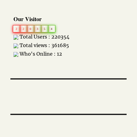
Our Visitor
2
2
0
3
5
4
Total Users : 220354
Total views : 361685
Who's Online : 12