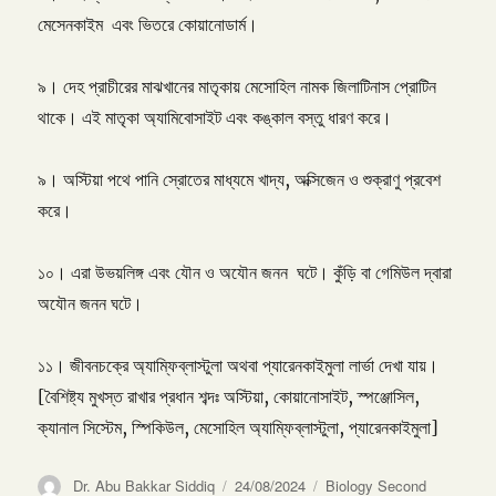
মেসেনকাইম এবং ভিতরে কোয়ানোডার্ম।
৯। দেহ প্রাচীরের মাঝখানের মাতৃকায় মেসোহিল নামক জিলাটিনাস প্রোটিন
থাকে। এই মাতৃকা অ্যামিবোসাইট এবং কঙ্কাল বস্তু ধারণ করে।
৯। অস্টিয়া পথে পানি স্রোতের মাধ্যমে খাদ্য, অক্সিজেন ও শুক্রাণু প্রবেশ
করে।
১০। এরা উভয়লিঙ্গ এবং যৌন ও অযৌন জনন ঘটে। কুঁড়ি বা গেমিউল দ্বারা
অযৌন জনন ঘটে।
১১। জীবনচক্রে অ্যাম্ফিব্লাস্টুলা অথবা প্যারেনকাইমুলা লার্ভা দেখা যায়।
[বৈশিষ্ট্য মুখস্ত রাখার প্রধান শব্দঃ অস্টিয়া, কোয়ানোসাইট, স্পঞ্জোসিল,
ক্যানাল সিস্টেম, স্পিকিউল, মেসোহিল অ্যাম্ফিব্লাস্টুলা, প্যারেনকাইমুলা]
Author
Posted
Categories
Dr. Abu Bakkar Siddiq
24/08/2024
Biology Second