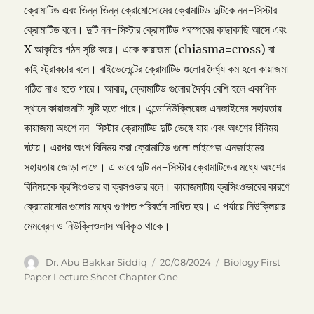
ক্রোমাটিড এবং ভিন্ন ভিন্ন ক্রোমোসোমের ক্রোমাটিড দুটিকে নন-সিস্টার
ক্রোমাটিড বলে। দুটি নন-সিস্টার ক্রোমাটিড পরস্পরের কাছাকাছি আসে এবং
X আকৃতির গঠন সৃষ্টি করে। একে কায়াজমা (chiasma=cross) বা
কাই স্ট্রাকচার বলে। বাইভেলেন্টের ক্রোমাটিড গুলোর দৈর্ঘ্য কম হলে কায়াজমা
গঠিত নাও হতে পারে। আবার, ক্রোমাটিড গুলোর দৈর্ঘ্য বেশি হলে একাধিক
স্থানে কায়াজমাটা সৃষ্টি হতে পারে। এন্ডোনিউক্লিয়েজ এনজাইমের সহায়তায়
কায়াজমা অংশে নন-সিস্টার ক্রোমাটিড দুটি ভেঙ্গে যায় এবং অংশের বিনিময়
ঘটায়। এরপর অংশ বিনিময় করা ক্রোমাটিড গুলো লাইগেজ এনজাইমের
সহায়তায় জোড়া লাগে। এ ভাবে দুটি নন-সিস্টার ক্রোমাটিডের মধ্যে অংশের
বিনিময়কে ক্রসিংওভার বা ক্রসওভার বলে। কায়াজমাটায় ক্রসিংওভারের কারণে
ক্রোমোসোম গুলোর মধ্যে গুণগত পরিবর্তন সাধিত হয়। এ পর্যায়ে নিউক্লিয়ার
মেমব্রেন ও নিউক্লিওলাস অবিকৃত থাকে।
Author
Posted
Categories
Dr. Abu Bakkar Siddiq
20/08/2024
Biology First
on
Paper Lecture Sheet Chapter One