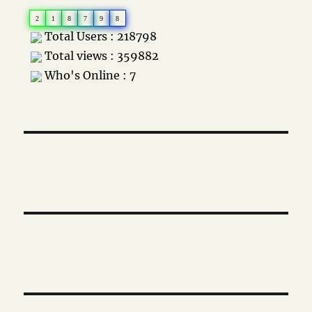
2
1
8
7
9
8
Total Users : 218798
Total views : 359882
Who's Online : 7