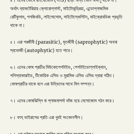
৪। এদের কোষে রাইবোজোম (৭০S) ছাড়া অন্য কোন অঙ্গাণু থাকে না।
অর্থাৎ ব্যাকটেরিয়ায় ক্লোরোপ্লাস্ট, মাইটোকন্ড্রিয়া, এন্ডোপ্লাজমিক
রেটিকুলাম, গলজিবডি, লাইসোসোম, সাইটোস্কেলিটন, মাইক্রোবডিজ প্রভৃতি
থাকে না।
৫। এরা পরজীবী (parasitic), মৃতজীবী (saprophytic) অথবা
স্বভোজী (autophytic) হতে পারে।
৬। এদের কোষ প্রাচীর মিউকোপেপটাইড, পেপটাইডোগ্লাইক্যান,
পলিস্যাকারাইড, টিকোয়িক এসিড ও মুরামিক এসিড এসিড দ্বারা গঠিত।
কোষপ্রাচীর থাকে বলে এরা উদ্ভিদের সাথে মিল সম্পন্ন।
৭। এদের কোষঝিল্লি বা প্লাজমাপর্দা ভাঁজ হয়ে মেসোজোম গঠন করে।
৮। ফায্ ভাইরাসের প্রতি এরা খুবই সংবেদনশীল।