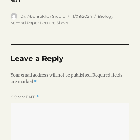
পারে।
Author
Posted
Categories
Dr. Abu Bakkar Siddiq
11/08/2024
Biology
on
Second Paper Lecture Sheet
Leave a Reply
Your email address will not be published.
Required fields
are marked
*
COMMENT
*