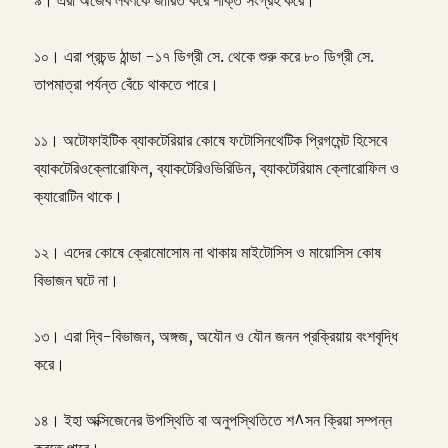
৯। এরা অজৈব লবণকে জারিত করে শক্তি সংগ্রহ করে।
১০। এরা প্রচন্ড ঠান্ডা -১৭ ডিগ্রী সে. থেকে শুরু করে ৮০ ডিগ্রী সে.
তাপমাত্রা পর্যন্ত বেঁচে থাকতে পারে।
১১। অটোফাইটিক ব্যাকটেরিয়ার কোষে ফটোসিনথেটিক প্রিগমেন্ট হিসেবে
ব্যাকটেরিওক্লোরোফিল, ব্যাকটেরিওভিরিডিন, ব্যাকটেরিয়াম ক্লোরোফিল ও
ক্যারোটিন থাকে।
১২। এদের কোষে ক্রোমোসোম না থাকায় মাইটোসিস ও মায়োসিস কোষ
বিভাজন ঘটে না।
১৩। এরা দ্বি-বিভাজন, অঙ্গজ, অযৌন ও যৌন জনন প্রক্রিয়ায় বংশবৃদ্ধি
করে।
১৪। ইহা অক্সিজেনের উপস্থিতি বা অনুপস্থিতিতে শ^সন ক্রিয়া সম্পন্ন