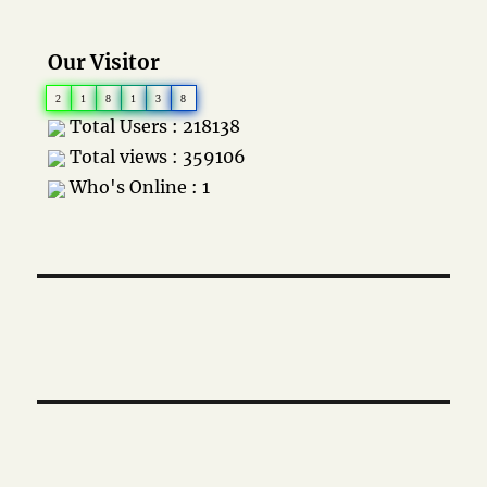
Our Visitor
2
1
8
1
3
8
Total Users : 218138
Total views : 359106
Who's Online : 1