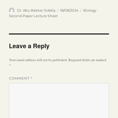
Author
Posted
Categories
Dr. Abu Bakkar Siddiq
18/08/2024
Biology
on
Second Paper Lecture Sheet
Leave a Reply
Your email address will not be published.
Required fields are marked
*
*
COMMENT