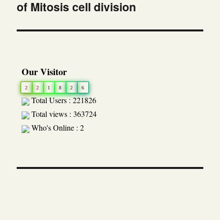
of Mitosis cell division
post:
Our Visitor
2
2
1
8
2
6
Total Users : 221826
Total views : 363724
Who's Online : 2