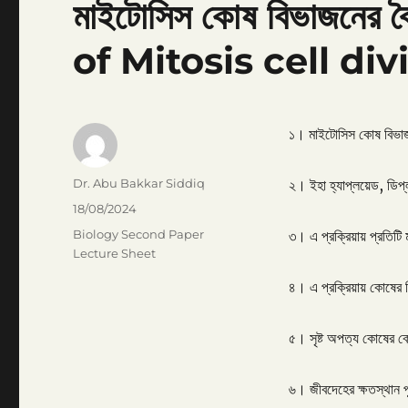
মাইটোসিস কোষ বিভাজনের 
of Mitosis cell div
১। মাইটোসিস কোষ বিভা
Author
Dr. Abu Bakkar Siddiq
২। ইহা হ্যাপ্লয়েড, ডি
Posted
18/08/2024
on
Categories
Biology Second Paper
৩। এ প্রক্রিয়ায় প্রতিটি
Lecture Sheet
৪। এ প্রক্রিয়ায় কোষের
৫। সৃষ্ট অপত্য কোষের ক
৬। জীবদেহের ক্ষতস্থান 