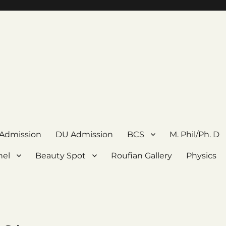
 Admission
DU Admission
BCS
M. Phil/Ph. D
nel
Beauty Spot
Roufian Gallery
Physics