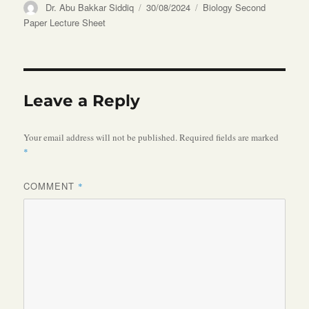
Author
Posted
Categories
Dr. Abu Bakkar Siddiq
30/08/2024
Biology Second
on
Paper Lecture Sheet
Leave a Reply
Your email address will not be published.
Required fields are marked
*
COMMENT
*