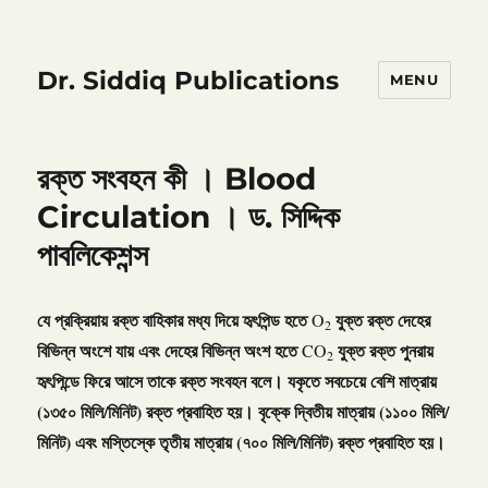
Dr. Siddiq Publications
MENU
রক্ত সংবহন কী । Blood
Circulation । ড. সিদ্দিক
পাবলিকেশন্স
যে
প্রক্রিয়ায়
রক্ত
বাহিকার
মধ্য
দিয়ে
হৃৎপিন্ড
হতে
যুক্ত
রক্ত
দেহের
O
2
বিভিন্ন
অংশে
যায়
এবং
দেহের
বিভিন্ন
অংশ
হতে
যুক্ত
রক্ত
পুনরায়
CO
2
হৃৎপিন্ডে
ফিরে
আসে
তাকে
রক্ত
সংবহন
বলে।
যকৃতে
সবচেয়ে
বেশি
মাত্রায়
(
১৩৫০
মিলি
/
মিনিট
)
রক্ত
প্রবাহিত
হয়।
বৃক্কে
দ্বিতীয়
মাত্রায়
(
১১০০
মিলি
/
মিনিট
)
এবং
মস্তিস্কে
তৃতীয়
মাত্রায়
(
৭০০
মিলি
/
মিনিট
)
রক্ত
প্রবাহিত
হয়।