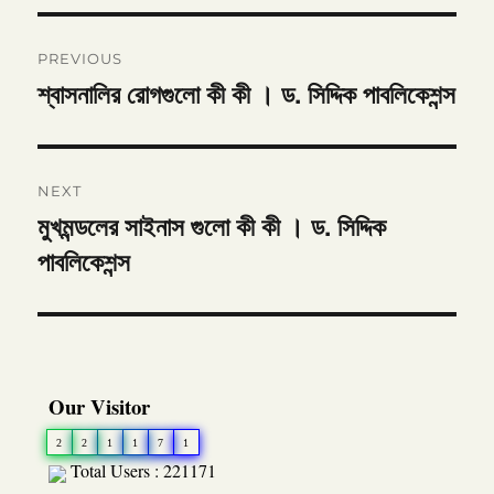
Post
PREVIOUS
navigation
শ্বাসনালির রোগগুলো কী কী । ড. সিদ্দিক পাবলিকেশন্স
Previous
post:
NEXT
মুখমন্ডলের সাইনাস গুলো কী কী । ড. সিদ্দিক
Next
পাবলিকেশন্স
post:
Our Visitor
2
2
1
1
7
1
Total Users : 221171