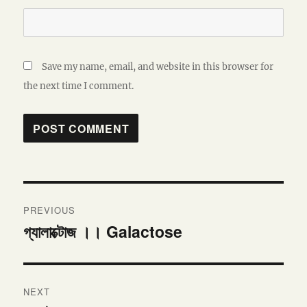
Save my name, email, and website in this browser for
the next time I comment.
Post
PREVIOUS
navigation
গ্যালাক্টোজ ।। Galactose
Previous
post:
NEXT