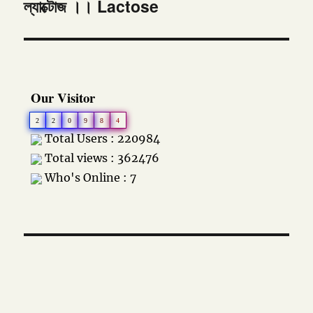
ল্যাক্টোজ ।। Lactose
Next
post:
Our Visitor
2
2
0
9
8
4
Total Users : 220984
Total views : 362476
Who's Online : 7