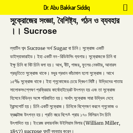
Dr. Abu Bakkar Siddiq
সুক্রোজের সংজ্ঞা, বৈশিষ্ট্য, গঠন ও ব্যবহার
।। Sucrose
ল্যাটিন শব্দ Sucrose অর্থ Sugar বা চিনি। সুক্রোজ একটি
ডাইস্যাকারাইড। ইহা একটি নন-রিডিউসিং শ্যুগার। সুক্রোজকে চিনি বা
ইক্ষু চিনি বা বিট চিনি বলা হয়। আখ, বীট, গাজর, ফুলের নেকটার, আনারস
প্রভৃতিতে সুক্রোজ থাকে। মধুর প্রধান কাঁচামাল হলো সুক্রোজ। আখে
১৫% সুক্রোজ থাকে। ইহা গ্লুকোজের চেয়ে দ্বিগুণ মিষ্টি। উদ্ভিদের পাতায়
সালোকসংশ্লেষণ প্রক্রিয়ায় কার্বোহাইড্রেট উৎপন্ন হয় এবং তা সুক্রোজ
হিসেবে বিভিন্ন অঙ্গে পরিবাহিত হয়। অর্থাৎ সুক্রোজ সারা উদ্ভিদ দেহে
ট্রান্সপোর্ট হয়। চিনি একটি সুক্রোজ। চিনিকে বিশ্লেষণ করলে গ্লুকোজ ও
ফ্রুক্টোজ উৎপন্ন হয়। প্রতি বছর বিশে^ প্রায় ১৭০ মিলিয়ন টন চিনি
উৎপাদিত হয়। ইংরেজ রসায়নবিদ উইলিয়াম মিলার (William Miller,
1857) sucrose শব্দটি ব্যবহার করেন।