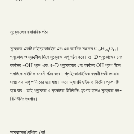
সুক্রোজের রাসায়নিক গঠন
সুক্রোজ একটি ডাইস্যাকারাইড এবং এর আণবিক সংকেত C
H
O
।
12
24
11
গ্লুকোজ ও ফ্রুক্টোজ মিলে সুক্রোজ অণু গঠন করে। α-D গ্লুকোজের ১নং
কার্বনের -OH গ্রুপ এবং β-D গ্লুকোজের ২নং কার্বনের OH গ্রুপ মিলে
গ্লাইকোসাইডিক বন্ধনী গঠন করে। গ্লাইকোসাইডিক বন্ধনী তৈরী হওয়ার
সময় এক অণু পানি বের হয়ে যায়। ফলে অ্যালডিহাইড ও কিটোন গ্রুপ নষ্ট
হয়ে যায়। তাই গ্লুকোজ ও ফ্রুক্টোজ রিডিউসিং শ্যুগার হলেও সুক্রোজ নন-
রিডিউসিং শ্যুগার।
সুক্রোজের বৈশিষ্ট্য /ধর্ম