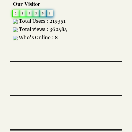
Our Visitor
2
1
9
3
5
1
Total Users : 219351
Total views : 360484
Who's Online : 8