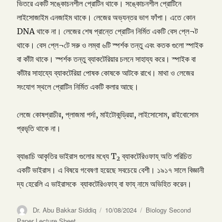
ভিতরে একটি সঙ্কোচনশীল প্রোটিন থাকে। সঙ্কোচনশীল প্রোটিনে
লাইসোজাইম এনজাইম থাকে। লেজের অভ্যন্তর ভাগ ফাঁপা। এতে কোন
DNA থাকে না। লেজের শেষ প্রান্তে প্রোটিন নির্মিত একটি বেস প্লে¬ট
থাকে। বেস প্লে¬টে সরু ও লম্বা ৬টি স্পর্শক তন্তু এবং কতক গুলো স্পাইক
বা কাঁটা থাকে। স্পর্শক তন্তু ব্যাকটেরিয়ার চলনে সাহায্য করে। স্পাইক বা
কাঁটার সাহায্যে ব্যাকটেরিয়া পোষক কোষকে আটকে রাখে। মাথা ও লেজের
সংযোগ স্থলে প্রোটিন নির্মিত একটি কলার আছে।
লেজে কোষপ্রাচীর, প্লাজমা পর্দা, মাইটোকন্ড্রিয়া, লাইসোসোম, রাইবোসোম
প্রভৃতি থাকে না।
ব্যাঙাচি আকৃতির ভাইরাস গুলোর মধ্যে T
ব্যাকটেরিওফায্ অতি পরিচিত
2
একটি ভাইরাস। এ বিষয়ে গবেষণা হয়েছে সবচেয়ে বেশী। ১৯১৭ সালে বিজ্ঞানী
দ্য হেরেলি এ ভাইরাসকে ব্যাকটেরিওফায্ বা ফায্ নামে অভিহিত করেন।
Author
Posted
Categories
Dr. Abu Bakkar Siddiq
10/08/2024
Biology Second
on
Paper Lecture Sheet