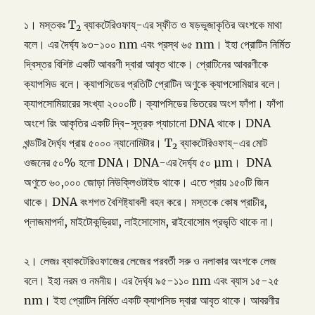
১। মস্তকঃ T
ব্যাকটেরিওফায্-এর স্ফীত ও ষড়ভুজাকৃতির অংশকে মাথা
2
বলে। এর দৈর্ঘ্য ৯৩-১০০ nm এবং প্রস্থ ৬৫ nm। ইহা প্রোটিন নির্মিত
দ্বিস্তর বিশিষ্ট একটি আবরণী দ্বারা আবৃত থাকে। প্রোটিনের আবরণীকে
ক্যাপসিড বলে। ক্যাপসিডের প্রতিটি প্রোটিন অণুকে ক্যাপসোমিয়ার বলে।
ক্যাপসোমিয়ারের সংখ্যা ২০০০টি। ক্যাপসিডের ভিতরের অংশ ফাঁপা। ফাঁপা
অংশে রিং আকৃতির একটি দ্বি-সূত্রক প্যাচানো DNA থাকে। DNA
খন্ডটির দৈর্ঘ্য প্রায় ৫০০০ ন্যানোমিটার। T
ব্যাকটেরিওফায্-এর মোট
2
ওজনের ৫০% হলো DNA। DNA-এর দৈর্ঘ্য ৫০ µm। DNA
অণুতে ৬০,০০০ জোড়া নিউক্লিওটাইড থাকে। এতে প্রায় ১৫০টি জিন
থাকে। DNA বংশগত বৈশিষ্ট্যাবলী বহন করে। মস্তকে কোষ প্রাচীর,
প্লাজমাপর্দা, মাইটোকন্ড্রিয়া, লাইসোসোম, রাইবোসোম প্রভৃতি থাকে না।
২। লেজঃ ব্যাকটেরিওফাজের লেজের পরবর্তী সরু ও নলাকার অংশকে লেজ
বলে। ইহা নরম ও নমনীয়। এর দৈর্ঘ্য ৯৫-১১০ nm এবং ব্যাস ১৫-২৫
nm। ইহা প্রোটিন নির্মিত একটি ক্যাপসিড দ্বারা আবৃত থাকে। আবরণীর