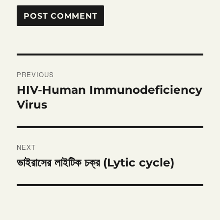
Post
PREVIOUS
navigation
HIV-Human Immunodeficiency
Previous
post:
Virus
NEXT
ভাইরাসের লাইটিক চক্র (Lytic cycle)
Next
post: