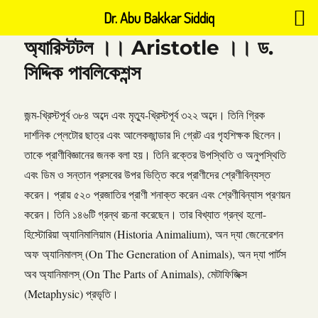
Dr. Abu Bakkar Siddiq
অ্যারিস্টটল ।। Aristotle ।। ড.
সিদ্দিক পাবলিকেশন্স
জন্ম-খ্রিস্টপূর্ব ৩৮৪ অব্দে এবং মৃত্যু-খ্রিস্টপূর্ব ৩২২ অব্দে। তিনি গ্রিক
দার্শনিক প্লেটোর ছাত্র এবং আলেকজান্ডার দি গ্রেট এর গৃহশিক্ষক ছিলেন।
তাকে প্রাণীবিজ্ঞানের জনক বলা হয়। তিনি রক্তের উপস্থিতি ও অনুপস্থিতি
এবং ডিম ও সন্তান প্রসবের উপর ভিত্তি করে প্রাণীদের শ্রেণীবিন্যস্ত
করেন। প্রায় ৫২০ প্রজাতির প্রাণী শনাক্ত করেন এবং শ্রেণীবিন্যাস প্রণয়ন
করেন। তিনি ১৪৬টি গ্রন্থ রচনা করেছেন। তার বিখ্যাত গ্রন্থ হলো-
হিস্টোরিয়া অ্যানিমালিয়াম (Historia Animalium), অন দ্যা জেনেরেশন
অফ অ্যানিমালস্ (On The Generation of Animals), অন দ্যা পার্টস
অব অ্যানিমালস্ (On The Parts of Animals), মেটাফিজিক্স
(Metaphysic) প্রভৃতি।