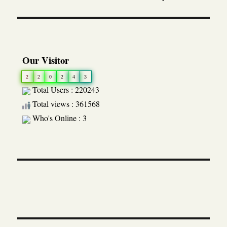
Our Visitor
2
2
0
2
4
3
Total Users : 220243
Total views : 361568
Who's Online : 3