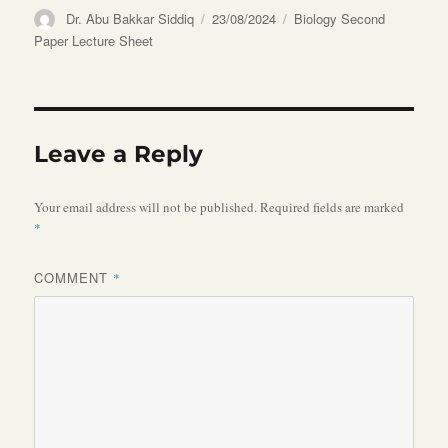
Author
Posted
Categories
Dr. Abu Bakkar Siddiq
23/08/2024
Biology Second
on
Paper Lecture Sheet
Leave a Reply
Your email address will not be published.
Required fields are marked
*
COMMENT
*