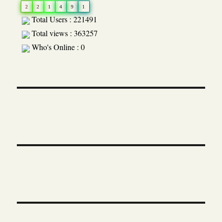
2
2
1
4
9
1
Total Users : 221491
Total views : 363257
Who's Online : 0