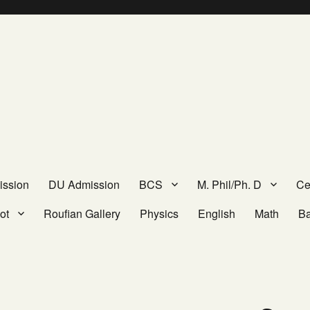
ission
DU Admission
BCS
M. Phil/Ph. D
Cer
ot
Roufian Gallery
Physics
English
Math
B