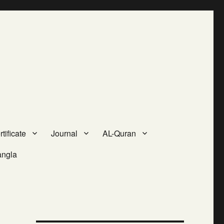
tificate
Journal
AL-Quran
angla