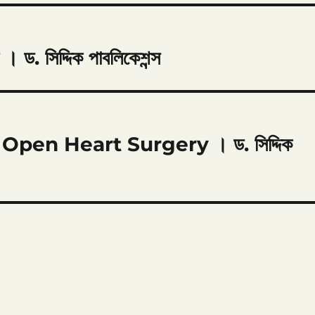
 । ড. সিদ্দিক পাবলিকেশন্স
ী কী । Open Heart Surgery । ড. সিদ্দিক