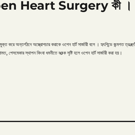
 । Open Heart Surgery কী ।
ন্মুক্ত করে অন্তর্গঠনে অস্ত্রোপচার করাকে ওপেন হার্ট সার্জারী বলে । হৃৎপিন্ডে জন্মগত ত্রæট
ামত, পেসমেকার স্থাপন কিংবা ধমনীতে বøক সৃষ্টি হলে ওপেন হার্ট সার্জারী করা হয়।