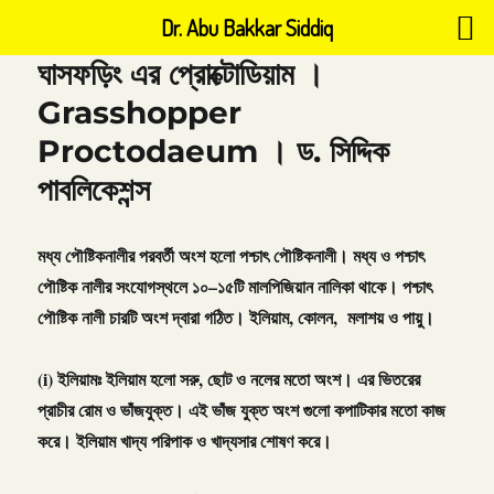
Dr. Abu Bakkar Siddiq
ঘাসফড়িং এর প্রোক্টোডিয়াম ।
Grasshopper
Proctodaeum । ড. সিদ্দিক
পাবলিকেশন্স
মধ্য
পৌষ্টিকনালীর
পরবর্তী
অংশ
হলো
পশ্চাৎ
পৌষ্টিকনালী।
মধ্য
ও
পশ্চাৎ
পৌষ্টিক
নালীর
সংযোগস্থলে
১০
–
১৫টি
মালপিজিয়ান
নালিকা
থাকে।
পশ্চাৎ
পৌষ্টিক
নালী
চারটি
অংশ
দ্বারা
গঠিত।
ইলিয়াম
,
কোলন
,
মলাশয়
ও
পায়ু।
(
i
)
ইলিয়ামঃ
ইলিয়াম
হলো
সরু
,
ছোট
ও
নলের
মতো
অংশ।
এর
ভিতরের
প্রাচীর
রোম
ও
ভাঁজযুক্ত।
এই
ভাঁজ
যুক্ত
অংশ
গুলো
কপাটিকার
মতো
কাজ
করে।
ইলিয়াম
খাদ্য
পরিপাক
ও
খাদ্যসার
শোষণ
করে।