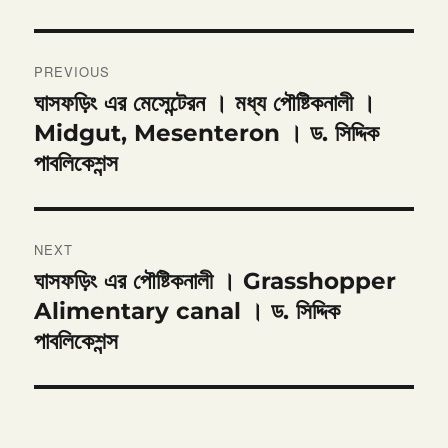
Post
PREVIOUS
navigation
ঘাসফড়িং এর মেসেন্টেরন । মধ্য পৌষ্টিকনালী ।
Previous
post:
Midgut, Mesenteron । ড. সিদ্দিক
পাবলিকেশন্স
NEXT
ঘাসফড়িং এর পৌষ্টিকনালী । Grasshopper
Next
post:
Alimentary canal । ড. সিদ্দিক
পাবলিকেশন্স