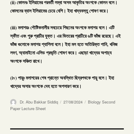
(
ii
)
কোলনঃ
ইলিয়ামের
পরবর্তী
লম্বা
অসম
আকৃতির
অংশকে
কোলন
বলে।
কোলনের
ব্যাস
ইলিয়ামের
চেয়ে
বেশি।
ইহা
খাদ্যবস্তু
শোষণ
করে।
(
iii
)
মলাশয়ঃ
পৌষ্টিকনালীর
সবচেয়ে
পিছনের
অংশকে
মলাশয়
বলে।
এটি
স্ফীত
এবং
পুরু
প্রাচীর
যুক্ত।
এর
ভিতরের
প্রাচীরে
৬টি
ভাঁজ
রয়েছে।
এই
ভাঁজ
গুলোকে
মলাশয়
প্যাপিলা
বলে।
ইহা
মল
হতে
অতিরিক্ত
পানি
,
খনিজ
লবণ
,
অ্যামাইনো
এসিড
প্রভৃতি
শোষণ
করে।
এছাড়া
খাদ্যের
অপাচ্য
অংশকে
সঞ্চিত
রাখে।
(iv) পায়ুঃ মলাশয়ের শেষ প্রান্তে অবস্থিত ছিদ্রপথকে পায়ু বলে। ইহা
খাদ্যের অসার অংশকে দেহ হতে অপসারণ করে।
Author
Posted
Categories
Dr. Abu Bakkar Siddiq
27/08/2024
Biology Second
on
Paper Lecture Sheet