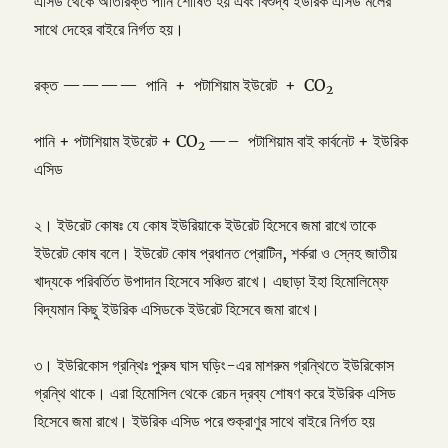
এসিড থেকে অতিরিক্ত পানি শোষিত হয় এবং বিশুদ্ধ ইউরিক এসিড মলের
সাথে দেহের বাইরে নির্গত হয়।
রক্ত ———— পানি + পটাশিয়াম ইউরেট + CO
2
পানি + পটাশিয়াম ইউরেট + CO
—– পটাশিয়াম বাই কার্বনেট + ইউরিক
2
এসিড
২। ইউরেট কোষঃ যে কোষ ইউরিয়াকে ইউরেট হিসেবে জমা রাখে তাকে
ইউরেট কোষ বলে। ইউরেট কোষ প্রধানত প্রোটিন, শর্করা ও স্নেহ জাতীয়
খাদ্যকে পরিবর্তিত উপাদান হিসেবে সঞ্চিত রাখে। এছাড়া ইহা হিমোলিম্ফে
বিদ্যমান কিছু ইউরিক এসিডকে ইউরেট হিসেবে জমা রাখে।
৩। ইউরিকোস গ্রন্থিঃ পুরুষ ঘাস ঘড়িং-এর মাশরুম গ্রন্থিতে ইউরিকোস
গ্রন্থি থাকে। এরা হিমোসিল থেকে রেচন দ্রব্য শোষণ করে ইউরিক এসিড
হিসেবে জমা রাখে। ইউরিক এসিড পরে শুক্রাণুর সাথে বাইরে নির্গত হয়