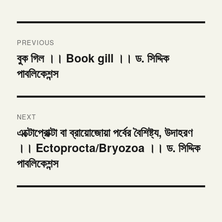
Post
PREVIOUS
navigation
বুক গিল ।। Book gill ।। ড. সিদ্দিক
Previous
পাবলিকেশন্স
post:
NEXT
এক্টোপ্রোক্টা বা ব্রায়োজোয়া পর্বের বৈশিষ্ট্য, উদাহরণ
Next
।। Ectoprocta/Bryozoa ।। ড. সিদ্দিক
post:
পাবলিকেশন্স