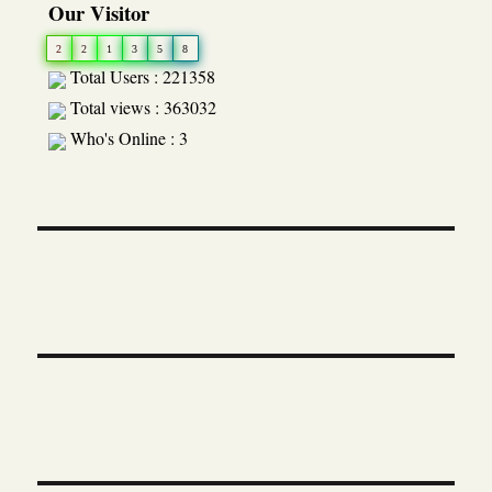
Our Visitor
2
2
1
3
5
8
Total Users : 221358
Total views : 363032
Who's Online : 3