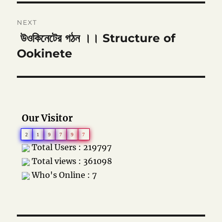
NEXT
উওকিনেটের গঠন ।। Structure of
Next
post:
Ookinete
Our Visitor
2
1
9
7
9
7
Total Users : 219797
Total views : 361098
Who's Online : 7