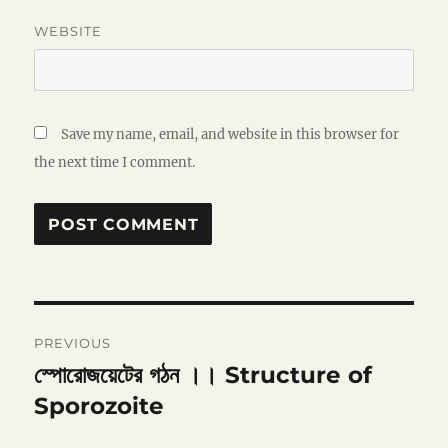
WEBSITE
Save my name, email, and website in this browser for
the next time I comment.
Post
PREVIOUS
navigation
স্পোরোজয়েটের গঠন ।। Structure of
Previous
post:
Sporozoite