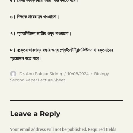
৫।
ভেজা
কাপড়
দিয়ে
শরীর
স্পঞ্জ
করতে
হবে।
৬।
শিশুকে
মায়ের
দুধ
খাওয়ানো।
৭।
প্যারাসিটামল
জাতীয়
ওষুধ
খাওয়ানো।
৮।
রক্তের
ভারসাম্য
রক্ষার
জন্য
প্লেটলেট
ট্রান্সফিউশন
বা
রক্তদানের
প্রয়োজন
হতে
পারে।
Author
Posted
Categories
Dr. Abu Bakkar Siddiq
10/08/2024
Biology
on
Second Paper Lecture Sheet
Leave a Reply
Your email address will not be published.
Required fields