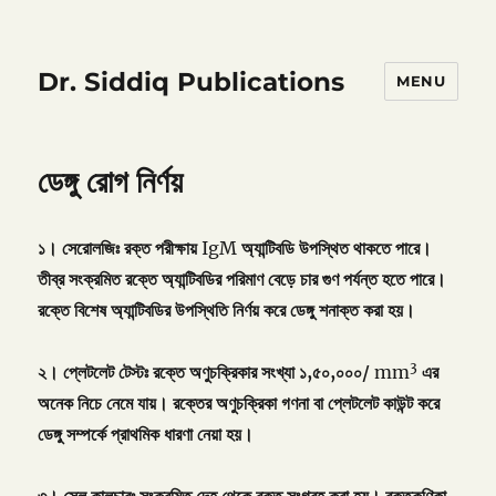
Dr. Siddiq Publications
MENU
ডেঙ্গু রোগ নির্ণয়
১।
সেরোলজিঃ
রক্ত
পরীক্ষায়
IgM
অ্যান্টিবডি
উপস্থিত
থাকতে
পারে।
তীব্র
সংক্রমিত
রক্তে
অ্যান্টিবডির
পরিমাণ
বেড়ে
চার
গুণ
পর্যন্ত
হতে
পারে।
রক্তে
বিশেষ
অ্যান্টিবডির
উপস্থিতি
নির্ণয়
করে
ডেঙ্গু
শনাক্ত
করা
হয়।
3
২।
প্লেটলেট
টেস্টঃ
রক্তে
অণুচক্রিকার
সংখ্যা
১
,
৫০
,
০০০
/
mm
এর
অনেক
নিচে
নেমে
যায়।
রক্তের
অণুচক্রিকা
গণনা
বা
প্লেটলেট
কাউন্ট
করে
ডেঙ্গু
সম্পর্কে
প্রাথমিক
ধারণা
নেয়া
হয়।