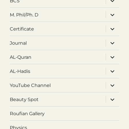
BCS
child
menu
expand
M. Phil/Ph. D
child
menu
expand
Certificate
child
menu
expand
Journal
child
menu
expand
AL-Quran
child
menu
expand
AL-Hadis
child
menu
expand
YouTube Channel
child
menu
expand
Beauty Spot
child
menu
Roufian Gallery
Physics