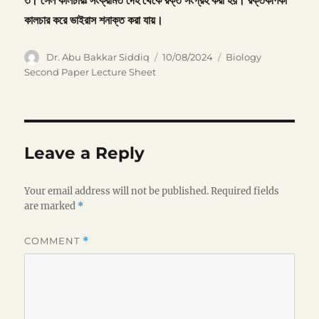
৩।
সেল
কালচারঃ
সংক্রমিত
দেহ
থেকে
রক্ত
সংগ্রহ
করা
হয়।
রক্তকণিকা
কালচার
করে
ভাইরাস
শনাক্ত
করা
যায়।
Author
Posted
Categories
Dr. Abu Bakkar Siddiq
10/08/2024
Biology
on
Second Paper Lecture Sheet
Leave a Reply
Your email address will not be published.
Required fields
are marked
*
COMMENT
*