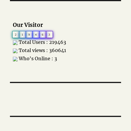
Our Visitor
2
1
9
4
6
3
Total Users : 219463
Total views : 360641
Who's Online : 3