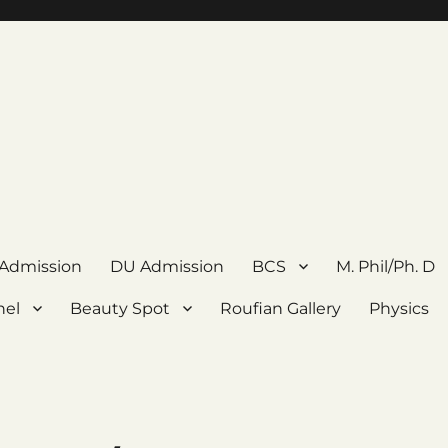
 Admission
DU Admission
BCS
M. Phil/Ph. D
nel
Beauty Spot
Roufian Gallery
Physics