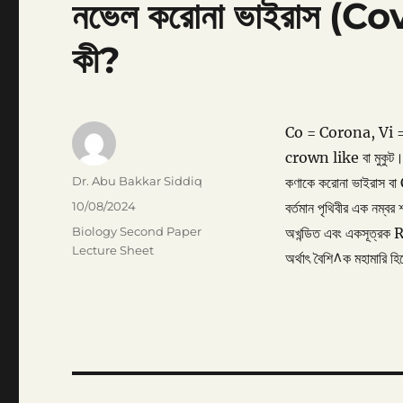
নভেল করোনা ভাইরাস (
কী?
Co = Corona, Vi = V
crown like বা মুকুট। 
Author
Dr. Abu Bakkar Siddiq
কণাকে করোনা ভাইরাস ব
Posted
10/08/2024
বর্তমান পৃথিবীর এক নম
on
Categories
Biology Second Paper
অখন্ডিত এবং একসূত্রক
Lecture Sheet
অর্থাৎ বৈশি^ক মহামারি হ