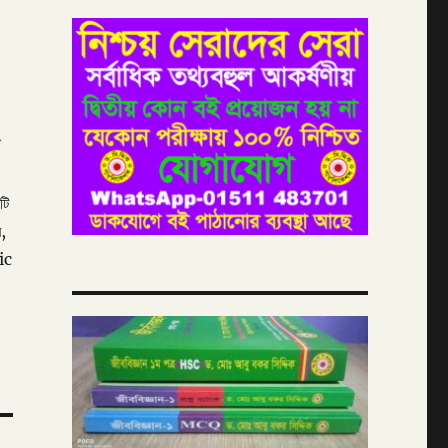
টি
,
ic