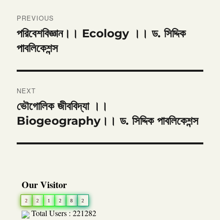
Post
PREVIOUS
navigation
পরিবেশবিজ্ঞান।। Ecology ।। ড. সিদ্দিক
Previous
post:
পাবলিকেশন্স
NEXT
ভৌগোলিক জীববিদ্যা ।।
Next
post:
Biogeography।। ড. সিদ্দিক পাবলিকেশন্স
Our Visitor
2
2
1
2
8
2
Total Users : 221282