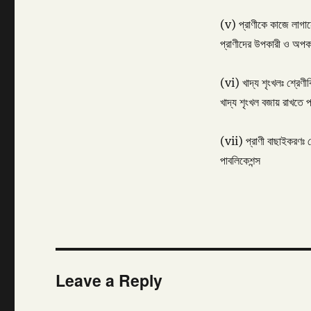
(v) প্রাণীকে কাজে লাগান
প্রাণীদের উপকারী ও অপকা
(vi) খাদ্য শৃংখলঃ শ্রেণী
খাদ্য শৃংখল বজায় রাখতে প
(vii) প্রাণী বাছাইকরণঃ শ
পাবলিকেশন্স
Leave a Reply