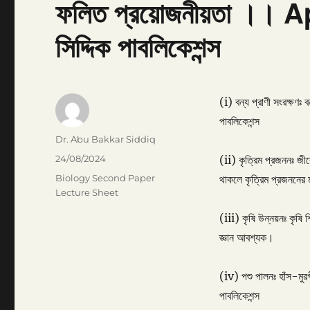
ফলিত প্রয়োজনীয়তা ।। 
সিদ্দিক পাবলিকেশন্স
(i) বন্য প্রাণী সংরক্ষণঃ ব
পাবলিকেশন্স
Author
Dr. Abu Bakkar Siddiq
Posted
24/08/2024
(ii) কৃত্রিম প্রজননঃ জীবে
on
Categories
Biology Second Paper
থাকলে কৃত্রিম প্রজননের 
Lecture Sheet
(iii) কৃষি উন্নয়নঃ কৃষি শি
জ্ঞান আবশ্যক।
(iv) পশু পালনঃ হাঁস-মুর
পাবলিকেশন্স