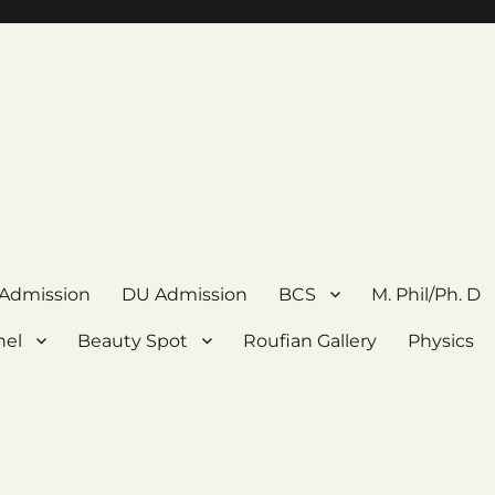
 Admission
DU Admission
BCS
M. Phil/Ph. D
nel
Beauty Spot
Roufian Gallery
Physics