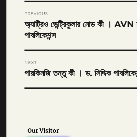
Post
PREVIOUS
navigation
অ্যাট্রিও ভেন্ট্রিকুলার নোড কী । AVN 
Previous
post:
পাবলিকেশন্স
NEXT
পারকিনজি তন্তু কী । ড. সিদ্দিক পাবলিকেশ
Next
post:
Our Visitor