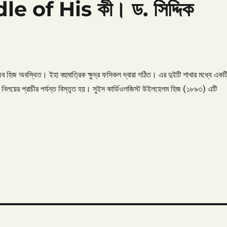
le of His কী। ড. সিদ্দিক
হিজ অবস্থিত। ইহা বহুমাত্রিক ক্ষুদ্র ফসিকল দ্বারা গঠিত। এর দুইটি শাখার মধ্যে একট
নিলয়ের প্রাচীর পর্যন্ত বিস্তৃত হয়। সুইস কার্ডিওলজিস্ট উইলহেলম হিজ (১৮৯৩) এটি