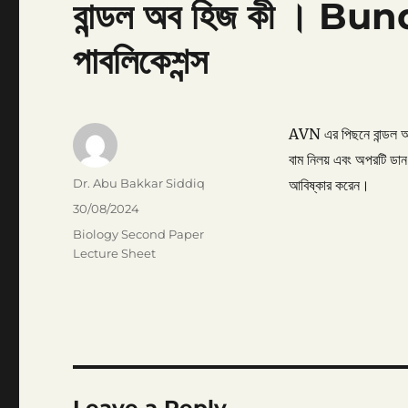
বান্ডল অব হিজ কী । Bund
পাবলিকেশন্স
AVN এর পিছনে বান্ডল অব 
বাম নিলয় এবং অপরটি ডান 
Author
Dr. Abu Bakkar Siddiq
আবিষ্কার করেন।
Posted
30/08/2024
on
Categories
Biology Second Paper
Lecture Sheet