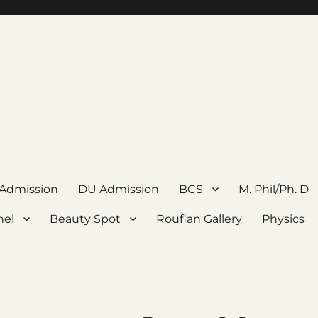
 Admission
DU Admission
BCS
M. Phil/Ph. D
nel
Beauty Spot
Roufian Gallery
Physics