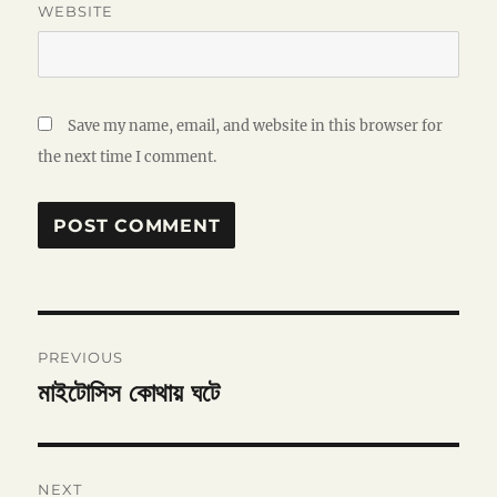
WEBSITE
Save my name, email, and website in this browser for
the next time I comment.
Post
PREVIOUS
navigation
মাইটোসিস কোথায় ঘটে
Previous
post:
NEXT