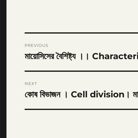
Post
PREVIOUS
navigation
মায়োসিসের বৈশিষ্ট্য ।। Charac
Previous
post:
NEXT
কোষ বিভাজন । Cell division। মায়ো
Next
post: