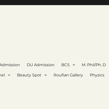
 Admission
DU Admission
BCS
M. Phil/Ph. D
nel
Beauty Spot
Roufian Gallery
Physics