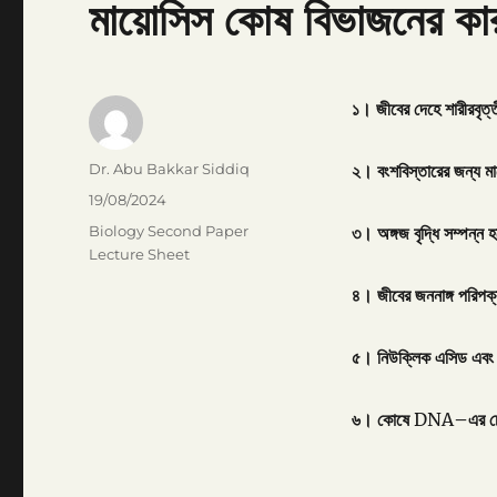
মায়োসিস কোষ বিভাজনের কা
১।
জীবের
দেহে
শারীরবৃত্
Author
Dr. Abu Bakkar Siddiq
২।
বংশবিস্তারের
জন্য
ম
Posted
19/08/2024
on
Categories
Biology Second Paper
৩।
অঙ্গজ
বৃদ্ধি
সম্পন্ন
হ
Lecture Sheet
৪।
জীবের
জননাঙ্গ
পরিপক
৫।
নিউক্লিক
এসিড
এবং
৬।
কোষে
DNA
–
এর
চ