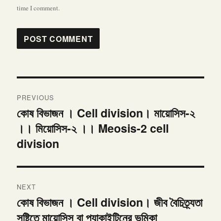
time I comment.
Post
PREVIOUS
navigation
কোষ বিভাজন । Cell division। মায়োসিস-২
Previous
।। মিয়োসিস-২ ।। Meosis-2 cell
post:
division
NEXT
কোষ বিভাজন । Cell division। জীব বৈচিত্র্যতা
Next
সৃষ্টিতে মায়োসিস বা প্যাকাইটিনের ভূমিকা
post: