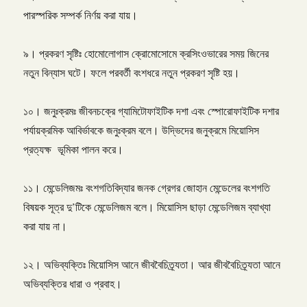
পারস্পরিক সম্পর্ক নির্ণয় করা যায়।
৯। প্রকরণ সৃষ্টিঃ হোমোলোগাস ক্রোমোসোমে ক্রসিংওভারের সময় জিনের
নতুন বিন্যাস ঘটে। ফলে পরবর্তী বংশধরে নতুন প্রকরণ সৃষ্টি হয়।
১০। জনুঃক্রমঃ জীবনচক্রে গ্যামিটোফাইটিক দশা এবং স্পোরোফাইটিক দশার
পর্যায়ক্রমিক আবির্ভাবকে জনুঃক্রম বলে। উদ্ভিদের জনুক্রমে মিয়োসিস
প্রত্যক্ষ ভূমিকা পালন করে।
১১। মেন্ডেলিজমঃ বংশগতিবিদ্যার জনক গ্রেগর জোহান মেন্ডেলের বংশগতি
বিষয়ক সূত্র দু’টিকে মেন্ডেলিজম বলে। মিয়োসিস ছাড়া মেন্ডেলিজম ব্যাখ্যা
করা যায় না।
১২। অভিব্যক্তিঃ মিয়োসিস আনে জীববৈচিত্র্যতা। আর জীববৈচিত্র্যতা আনে
অভিব্যক্তির ধারা ও প্রবাহ।