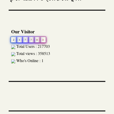
Our Visitor
2
1
7
7
0
3
Total Users : 217703
Total views : 358513
Who's Online : 1