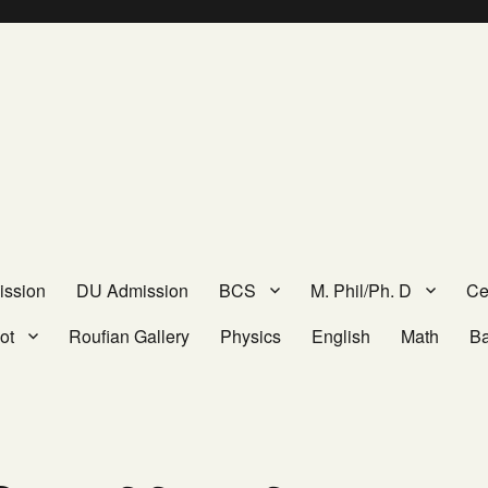
ission
DU Admission
BCS
M. Phil/Ph. D
Cer
ot
Roufian Gallery
Physics
English
Math
B