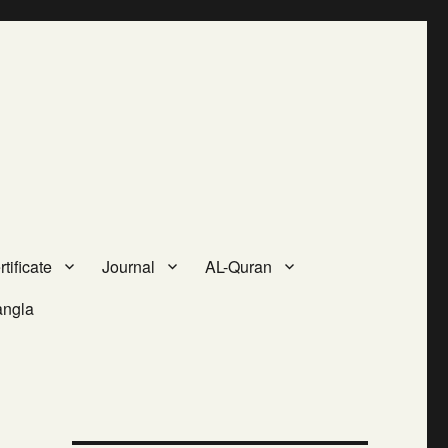
tificate
Journal
AL-Quran
angla