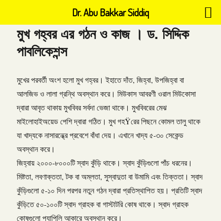
Dr. Abu Bakkar Siddiq
মুখ গহ্বর এর গঠন ও কাজ । ড. সিদ্দিক
পাবলিকেশন্স
মুখের পরবর্তী অংশ হলো মুখ গহ্বর। ইহাতে দাঁত, জিহ্বা, উপজিহ্বা বা
আলজিভ ও লালা গ্রন্থি অবস্থান করে। মিউকাস আবরণী ওরাল মিউকোসা
দ্বারা আবৃত থাকায় মুখবিবর সর্বদা ভেজা থাকে। মুখবিবরের মেঝ
মাইলোহাইঅয়েড পেশি দ্বারা গঠিত। মুখ গহŸরের পিছনে কোমল তালু থাকে
যা খাদ্যকে নাসারন্ধ্রে প্রবেশে বাঁধা দেয়। এখানে খাদ্য ৫-৩০ সেকেন্ড
অবস্থান করে।
জিহ্বায় ২০০০-৮০০০টি স্বাদ কুঁড়ি থাকে। স্বাদ কুঁড়িগুলো পাঁচ ধরনের।
মিষ্টতা, লবণাক্ততা, টক বা অম্লতা, সুস্বাদুতা বা উমামি এবং তিক্ততা। স্বাদ
কুঁড়িগুলো ৫-১০ দিন পরপর নতুন গঠন দ্বারা প্রতিস্থাপিত হয়। প্রতিটি স্বাদ
কুঁড়িতে ৫০-১০০টি স্বাদ গ্রাহক বা গাস্টাটরি কোষ থাকে। স্বাদ গ্রাহক
কোষগুলো প্যাপিলি আকারে অবস্থান করে।