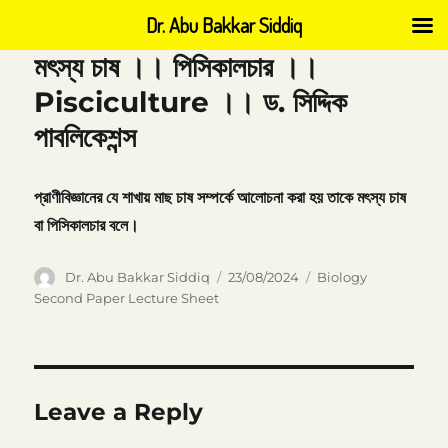
Dr. Abu Bakkar Siddiq
মৎস্য চাষ ।। পিসিকালচার ।।
Pisciculture ।। ড. সিদ্দিক
পাবলিকেশন্স
প্রাণীবিজ্ঞানের
যে
শাখায়
মাছ
চাষ
সম্পর্কে
আলোচনা
করা
হয়
তাকে
মৎস্য
চাষ
বা
পিসিকালচার
বলে।
Author
Posted
Categories
Dr. Abu Bakkar Siddiq
23/08/2024
Biology
on
Second Paper Lecture Sheet
Leave a Reply