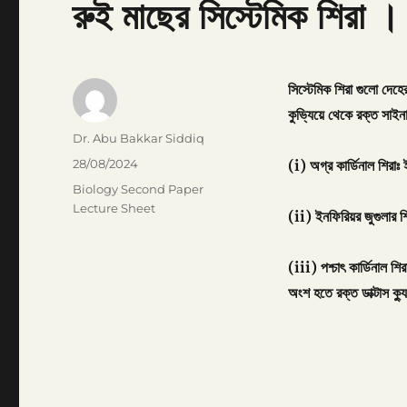
রুই মাছের সিস্টেমিক শিরা । 
সিস্টেমিক
শিরা
গুলো
দেহে
কুভ্যিয়ে
থেকে
রক্ত
সাইন
Author
Dr. Abu Bakkar Siddiq
Posted
28/08/2024
(
i
)
অগ্র
কার্ডিনাল
শিরাঃ
on
Categories
Biology Second Paper
Lecture Sheet
(
ii
)
ইনফিরিয়র
জুগুলার
শ
(
iii
)
পশ্চাৎ
কার্ডিনাল
শির
অংশ
হতে
রক্ত
ডাক্টাস
ক্য