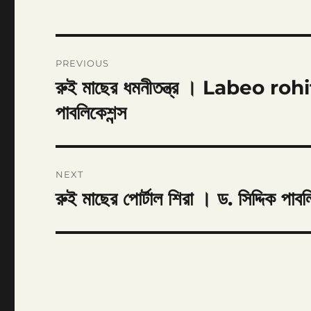
Post
PREVIOUS
navigation
রুই মাছের ধমনীতন্ত্র । Labeo ro
Previous
post:
পাবলিকেশন্স
NEXT
রুই মাছের পোর্টাল শিরা । ড. সিদ্দিক পাবল
Next
post: