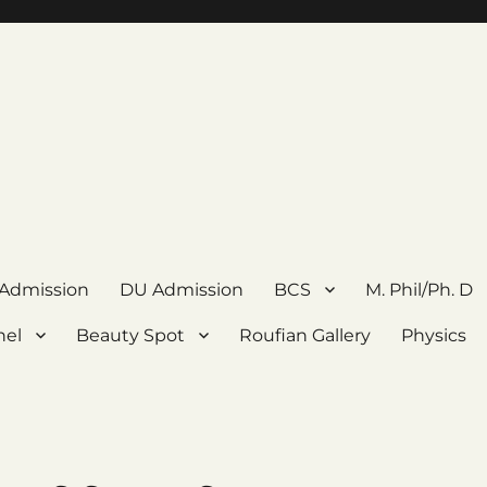
 Admission
DU Admission
BCS
M. Phil/Ph. D
nel
Beauty Spot
Roufian Gallery
Physics