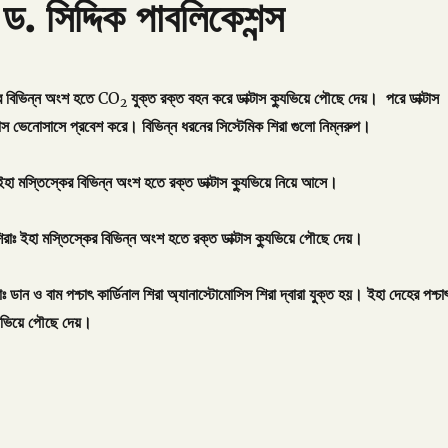
ড. সিদ্দিক পাবলিকেশন্স
র
বিভিন্ন
অংশ
হতে
CO
যুক্ত
রক্ত
বহন
করে
ডাক্টাস
ক্যুভিয়ে
পৌছে
দেয়।
পরে
ডাক্টাস
2
াস
ভেনোসাসে
প্রবেশ
করে।
বিভিন্ন
ধরনের
সিস্টেমিক
শিরা
গুলো
নিম্নরুপ।
ইহা
মস্তিস্কের
বিভিন্ন
অংশ
হতে
রক্ত
ডাক্টাস
ক্যুভিয়ে
নিয়ে
আসে।
িরাঃ
ইহা
মস্তিস্কের
বিভিন্ন
অংশ
হতে
রক্ত
ডাক্টাস
ক্যুভিয়ে
পৌছে
দেয়।
াঃ
ডান
ও
বাম
পশ্চাৎ
কার্ডিনাল
শিরা
অ্যানাস্টোমোসিস
শিরা
দ্বারা
যুক্ত
হয়।
ইহা
দেহের
পশ্চা
ুভিয়ে
পৌছে
দেয়।