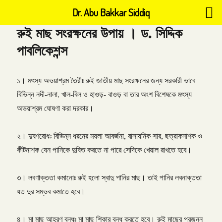
Dr. Abu Bakkar Siddiq
রুই মাছ সংরক্ষনের উপায় । ড. সিদ্দিক
পাবলিকেশন্স
১। মৎস্য অভয়াশ্রম তৈরীঃ রুই জাতীয় মাছ সংরক্ষনের জন্য সরকারী ভাবে
বিভিন্ন নদী-নালা, খাল-বিল ও হাওড়- বাওড় বা তার অংশ বিশেষকে মৎস্য
অভয়াশ্রম ঘোষণা করা দরকার।
২। দুষণরোধঃ বিভিন্ন ধরনের ময়লা আবর্জনা, রাসায়নিক সার, ছত্রাকনাশক ও
কীটনাশক যেন পানিকে দুষিত করতে না পারে সেদিকে খেয়াল রাখতে হবে।
৩। লবণাক্ততা কমানোঃ রুই হলো স্বাদু পানির মাছ। তাই পানির লবনাক্ততা
যত দুর সম্ভব কমাতে হবে।
৪। মা মাছ আহরণ বন্ধঃ মা মাছ শিকার বন্ধ করতে হবে। রুই মাছের প্রজনন