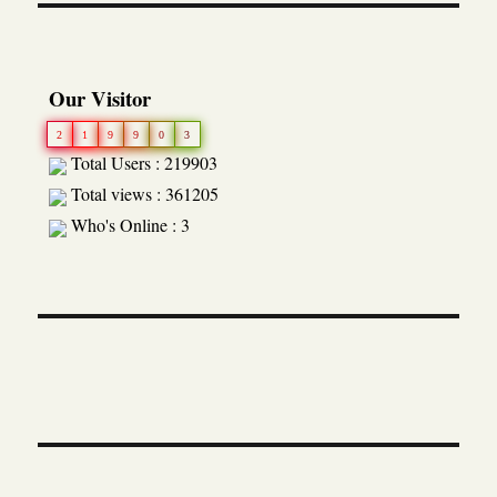
Our Visitor
2
1
9
9
0
3
Total Users : 219903
Total views : 361205
Who's Online : 3