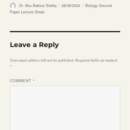
Author
Posted
Categories
Dr. Abu Bakkar Siddiq
28/08/2024
Biology Second
on
Paper Lecture Sheet
Leave a Reply
Your email address will not be published.
Required fields are marked
*
COMMENT
*