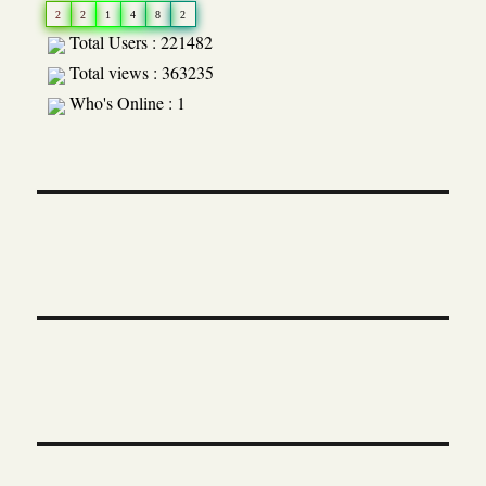
2
2
1
4
8
2
Total Users : 221482
Total views : 363235
Who's Online : 1