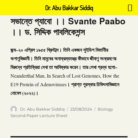
Dr. Abu Bakkar Siddiq
সভান্তে প্যাবো ।। Svante Paabo
।। ড. সিদ্দিক পাবলিকেশন্স
জন্ম
–
২০
এপ্রিল
১৯৫৫
খ্রিস্টাব্দ।
তিনি
একজন
সুইডিশ
বিবর্তনীয়
বংশাণুবিজ্ঞানী।
তিনি
মানুষের
অনাক্রম্যতন্ত্র
কীভাবে
জীবাণু
সংক্রমণের
বিরুদ্ধে
প্রতিক্রিয়া
দেখা
তা
আবিষ্কার
করেন।
তার
লেখা
গ্রন্থ
হলো
–
Neanderthal Man, In Search of Lost Genomes, How the
।
প্রাপ্ত
পুরস্কার
চিকিৎসাবিজ্ঞানে
E19 Protein of Adenoviruses
নোবেল
(
২০২২
)
।
Author
Posted
Categories
Dr. Abu Bakkar Siddiq
23/08/2024
Biology
on
Second Paper Lecture Sheet