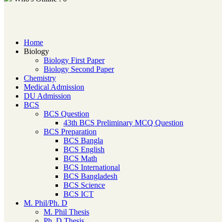
Home
Biology
Biology First Paper
Biology Second Paper
Chemistry
Medical Admission
DU Admission
BCS
BCS Question
43th BCS Preliminary MCQ Question
BCS Preparation
BCS Bangla
BCS English
BCS Math
BCS International
BCS Bangladesh
BCS Science
BCS ICT
M. Phil/Ph. D
M. Phil Thesis
Ph. D Thesis