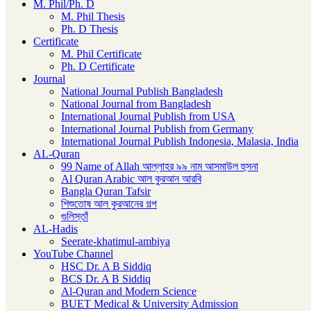
M. Phil/Ph. D
M. Phil Thesis
Ph. D Thesis
Certificate
M. Phil Certificate
Ph. D Certificate
Journal
National Journal Publish Bangladesh
National Journal from Bangladesh
International Journal Publish from USA
International Journal Publish from Germany
International Journal Publish Indonesia, Malasia, India
AL-Quran
99 Name of Allah আল্লাহর ৯৯ নাম আসমাউল হুসনা
Al Quran Arabic আল কুরআন আরবি
Bangla Quran Tafsir
শিশুতোষ আল কুরআনের গল্প
গুলিস্তাঁ
AL-Hadis
Seerate-khatimul-ambiya
YouTube Channel
HSC Dr. A B Siddiq
BCS Dr. A B Siddiq
Al-Quran and Modern Science
BUET Medical & University Admission