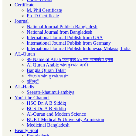
Certificate
M. Phil Certificate
Ph. D Certificate
Journal
National Journal Publish Bangladesh
National Journal from Bangladesh
International Journal Publish from USA
International Journal Publish from Germany
International Journal Publish Indonesia, Malasia, India
AL-Quran
99 Name of Allah আল্লাহর ৯৯ নাম আসমাউল হুসনা
Al Quran Arabic আল কুরআন আরবি
Bangla Quran Tafsir
শিশুতোষ আল কুরআনের গল্প
গুলিস্তাঁ
AL-Hadis
Seerate-khatimul-ambiya
YouTube Channel
HSC Dr. A B Siddiq
BCS Dr. A B Siddiq
Al-Quran and Modern Science
BUET Medical & University Admission
Medicinal Bangladesh
Beauty Spot
Bangladesh