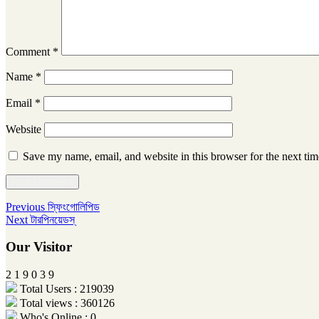
Comment
*
Name
*
Email
*
Website
Save my name, email, and website in this browser for the next ti
Post
Previous
Previous
স্ফিংগোলিপিড
Next
post:
Next
টারপিনয়েডস্
navigation
post:
Our Visitor
2
1
9
0
3
9
Total Users : 219039
Total views : 360126
Who's Online : 0