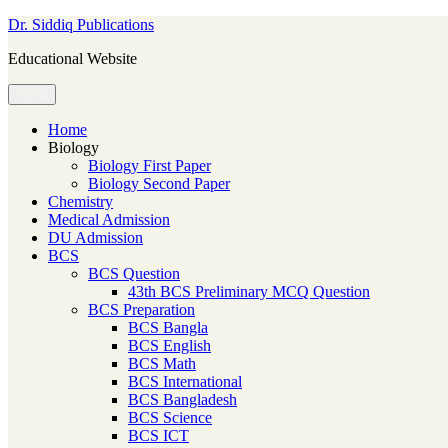
Skip
Dr. Siddiq Publications
to
Educational Website
content
Menu
Home
Biology
Biology First Paper
Biology Second Paper
Chemistry
Medical Admission
DU Admission
BCS
BCS Question
43th BCS Preliminary MCQ Question
BCS Preparation
BCS Bangla
BCS English
BCS Math
BCS International
BCS Bangladesh
BCS Science
BCS ICT