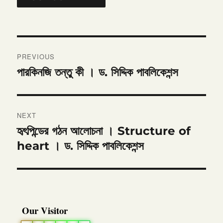
Post
PREVIOUS
navigation
পারকিনজি তন্তু কী । ড. সিদ্দিক পাবলিকেশন্স
Previous
post:
NEXT
হৃৎপিন্ডের গঠন আলোচনা । Structure of
Next
post:
heart । ড. সিদ্দিক পাবলিকেশন্স
Our Visitor