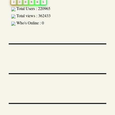
2
2
0
9
6
5
Total Users : 220965
Total views : 362433
Who's Online : 0