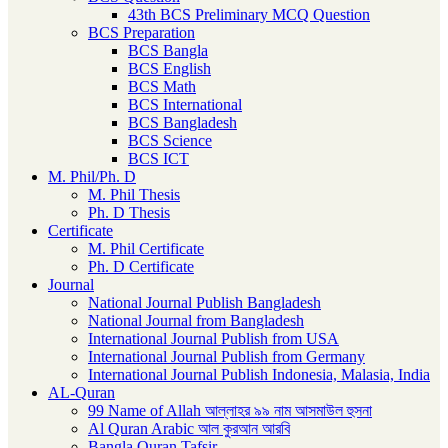
43th BCS Preliminary MCQ Question
BCS Preparation
BCS Bangla
BCS English
BCS Math
BCS International
BCS Bangladesh
BCS Science
BCS ICT
M. Phil/Ph. D
M. Phil Thesis
Ph. D Thesis
Certificate
M. Phil Certificate
Ph. D Certificate
Journal
National Journal Publish Bangladesh
National Journal from Bangladesh
International Journal Publish from USA
International Journal Publish from Germany
International Journal Publish Indonesia, Malasia, India
AL-Quran
99 Name of Allah আল্লাহর ৯৯ নাম আসমাউল হুসনা
Al Quran Arabic আল কুরআন আরবি
Bangla Quran Tafsir