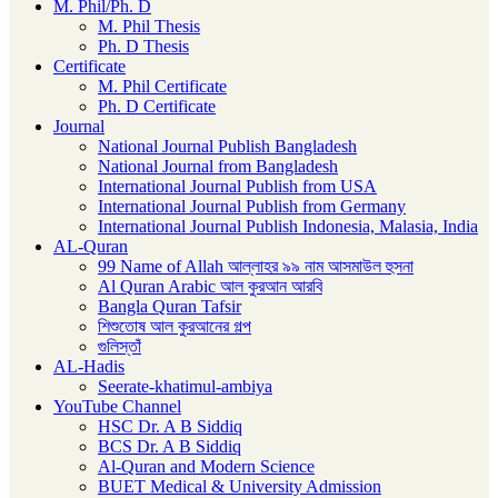
M. Phil/Ph. D
M. Phil Thesis
Ph. D Thesis
Certificate
M. Phil Certificate
Ph. D Certificate
Journal
National Journal Publish Bangladesh
National Journal from Bangladesh
International Journal Publish from USA
International Journal Publish from Germany
International Journal Publish Indonesia, Malasia, India
AL-Quran
99 Name of Allah আল্লাহর ৯৯ নাম আসমাউল হুসনা
Al Quran Arabic আল কুরআন আরবি
Bangla Quran Tafsir
শিশুতোষ আল কুরআনের গল্প
গুলিস্তাঁ
AL-Hadis
Seerate-khatimul-ambiya
YouTube Channel
HSC Dr. A B Siddiq
BCS Dr. A B Siddiq
Al-Quran and Modern Science
BUET Medical & University Admission