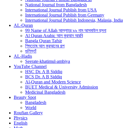
National Journal from Bangladesh
International Journal Publish from USA
International Journal Publish from Germany
International Journal Publish Indonesia, Malasia, India
AL-Quran
99 Name of Allah আল্লাহর ৯৯ নাম আসমাউল হুসনা
Al Quran Arabic আল কুরআন আরবি
Bangla Quran Tafsir
শিশুতোষ আল কুরআনের গল্প
গুলিস্তাঁ
AL-Hadis
Seerate-khatimul-ambiya
YouTube Channel
HSC Dr. A B Siddiq
BCS Dr. A B Siddiq
Al-Quran and Modern Science
BUET Medical & University Admission
Medicinal Bangladesh
Beauty Spot
Bangladesh
World
Roufian Gallery
Physics
English