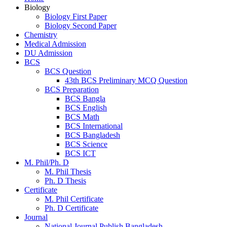
Biology
Biology First Paper
Biology Second Paper
Chemistry
Medical Admission
DU Admission
BCS
BCS Question
43th BCS Preliminary MCQ Question
BCS Preparation
BCS Bangla
BCS English
BCS Math
BCS International
BCS Bangladesh
BCS Science
BCS ICT
M. Phil/Ph. D
M. Phil Thesis
Ph. D Thesis
Certificate
M. Phil Certificate
Ph. D Certificate
Journal
National Journal Publish Bangladesh