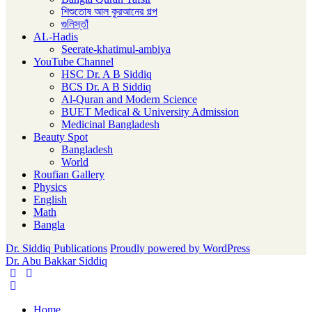
শিশুতোষ আল কুরআনের গল্প
গুলিস্তাঁ
AL-Hadis
Seerate-khatimul-ambiya
YouTube Channel
HSC Dr. A B Siddiq
BCS Dr. A B Siddiq
Al-Quran and Modern Science
BUET Medical & University Admission
Medicinal Bangladesh
Beauty Spot
Bangladesh
World
Roufian Gallery
Physics
English
Math
Bangla
Dr. Siddiq Publications
Proudly powered by WordPress
Dr. Abu Bakkar Siddiq
Home