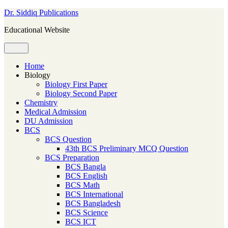
Skip
Dr. Siddiq Publications
to
Educational Website
content
Menu
Home
Biology
Biology First Paper
Biology Second Paper
Chemistry
Medical Admission
DU Admission
BCS
BCS Question
43th BCS Preliminary MCQ Question
BCS Preparation
BCS Bangla
BCS English
BCS Math
BCS International
BCS Bangladesh
BCS Science
BCS ICT