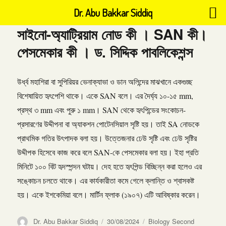
Dr. Abu Bakkar Siddiq
সাইনো-অ্যাট্রিয়াম নোড কী । SAN কী।
পেসমেকার কী । ড. সিদ্দিক পাবলিকেশন্স
উর্ধ্ব মহাশিরা বা সুপিরিয়র ভেনাক্যাভা ও ডান অলিন্দের মাঝখানে একগুচ্ছ
বিশেষায়িত হৃৎপেশি থাকে। একে SAN বলে। এর দৈর্ঘ্য ১০-১৫ mm,
প্রস্থ ৩ mm এবং পুরু ১ mm। SAN থেকে হৃৎপিন্ডের সংকোচন-
প্রসারণের উদ্দীপনা বা অ্যাকশন পোটেনসিয়াল সৃষ্টি হয়। তাই SA নোডকে
প্রাথমিক গতির উৎপাদক বলা হয়। উত্তেজনার ঢেউ সৃষ্টি এবং ঢেউ সৃষ্টির
উদ্দীপক হিসেবে কাজ করে বলে SAN-কে পেসমেকার বলা হয়। ইহা প্রতি
মিনিটে ১০০ বিট হৃদস্পন্দন ঘটায়। দেহ হতে হৃৎপিন্ড বিচ্ছিন্ন করা হলেও এর
সঙ্কোচন চলতে থাকে। এর কার্যকারীতা কমে গেলে ক্লান্তি ও শ্বাসকষ্ট
হয়। একে ইশকেমিয়া বলে। মার্টিন ফ্লাক (১৯০৭) এটি আবিষ্কার করেন।
Author
Posted
Categories
Dr. Abu Bakkar Siddiq
30/08/2024
Biology Second