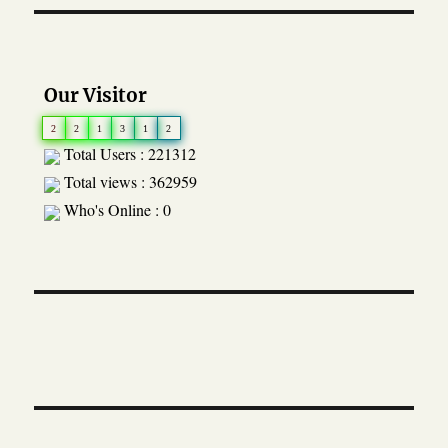
Our Visitor
2
2
1
3
1
2
Total Users : 221312
Total views : 362959
Who's Online : 0