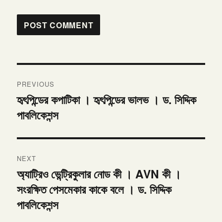
Post
PREVIOUS
navigation
হৃৎপিন্ডের কপাটিকা । হৃৎপিন্ডের ভালভ । ড. সিদ্দিক
Previous
পাবলিকেশন্স
post:
NEXT
অ্যাট্রিও ভেন্ট্রিকুলার নোড কী । AVN কী ।
Next
সংরক্ষিত পেসমেকার কাকে বলে । ড. সিদ্দিক
post:
পাবলিকেশন্স